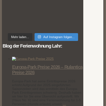
Mehr laden...
Auf Instagram folgen...
Blog der Ferienwohnung Lahr:
Europa-Park Preise 2026 – Rulantica
Preise 2026
Europa-Park hat seine Eintrittspreise 2026
erhöht Aufgrund der 2025 eingeführten
Saisonzeiten wird das ermitteln des Europa-
Park Eintrittspreises schwierig. Deshalb haben
wir hier für Sie eine Übersicht aufgestellt. Wir
(Haus No. 6) sind eine Ferienwohnung für 1-5
Personen (Hunde erlaubt) unweit
…