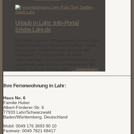
Urlaub in Lahr: Info-Portal
Erlebe.Lahr.de
Die Stadt Lahr im Schwarzwald hat ein tolles
neues Tourismus-Portal geschaffen – unter
dem Credo: Entdecke.Lahr sind sie auf
Instagram, Facebook und mit einer
eigenständigen touristischen Webseite neu
aufgestellt, aber sehen und entdecken Sie
selbst: Link zu ‚Erlebe Lahr‘:
…weiterlesen.
Ihre Ferienwohnung in Lahr:
Haus No. 6
Familie Huber
Albert-Förderer-Str. 6
77933 Lahr/Schwarzwald
Baden/Württemberg, Deutschland
Mobil: 0049 176 3693 90 10
Festnetz: 0049 7821 68417