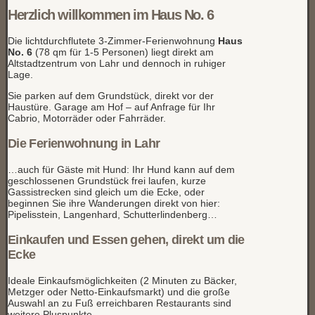
Herzlich willkommen im Haus No. 6
Die lichtdurchflutete 3-Zimmer-Ferienwohnung
Haus
No. 6
(78 qm für 1-5 Personen) liegt direkt am
Altstadtzentrum von Lahr und dennoch in ruhiger
Lage.
Sie parken auf dem Grundstück, direkt vor der
Haustüre. Garage am Hof – auf Anfrage für Ihr
Cabrio, Motorräder oder Fahrräder.
Die Ferienwohnung in Lahr
…auch für Gäste mit Hund: Ihr Hund kann auf dem
geschlossenen Grundstück frei laufen, kurze
Gassistrecken sind gleich um die Ecke, oder
beginnen Sie ihre Wanderungen direkt von hier:
Pipelisstein, Langenhard, Schutterlindenberg…
Einkaufen und Essen gehen, direkt um die
Ecke
Ideale Einkaufsmöglichkeiten (2 Minuten zu Bäcker,
Metzger oder Netto-Einkaufsmarkt) und die große
Auswahl an zu Fuß erreichbaren Restaurants sind
weitere Pluspunkte.