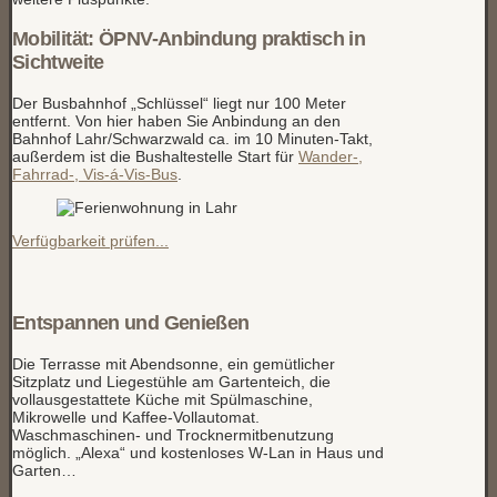
Mobilität: ÖPNV-Anbindung praktisch in
Sichtweite
Der Busbahnhof „Schlüssel“ liegt nur 100 Meter
entfernt. Von hier haben Sie Anbindung an den
Bahnhof Lahr/Schwarzwald ca. im 10 Minuten-Takt,
außerdem ist die Bushaltestelle Start für
Wander-,
Fahrrad-, Vis-á-Vis-Bus
.
Verfügbarkeit prüfen...
Entspannen und Genießen
Die Terrasse mit Abendsonne, ein gemütlicher
Sitzplatz und Liegestühle am Gartenteich, die
vollausgestattete Küche mit Spülmaschine,
Mikrowelle und Kaffee-Vollautomat.
Waschmaschinen- und Trocknermitbenutzung
möglich. „Alexa“ und kostenloses W-Lan in Haus und
Garten…