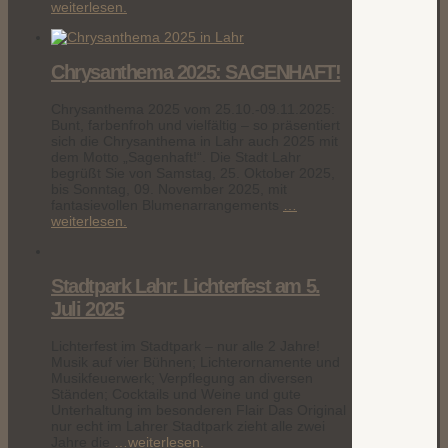
weiterlesen.
Chrysanthema 2025: SAGENHAFT!
Chrysanthema 2025 vom 25.10.-09.11.2025:
Bunt, farbenfroh und vielfältig – so präsentiert
sich die Chrysanthema in Lahr auch 2025 mit
dem Motto „Sagenhaft!“. Die Stadt Lahr
begrüßt Sie von Samstag, 25. Oktober 2025,
bis Sonntag, 09. November 2025, mit
fantasievollen Blumenarrangements
…
weiterlesen.
Stadtpark Lahr: Lichterfest am 5.
Juli 2025
Lichterfest im Stadtpark – nur alle 2 Jahre!
Musik auf vier Bühnen; Lichterornamente und
Musikfeuerwerk; Verpflegung an diversen
Ständen; Cocktails und Weine und gute
Unterhaltung im besonderen Flair Das Original
nur echt im Lahrer Stadtpark zieht alle zwei
Jahre die
…weiterlesen.