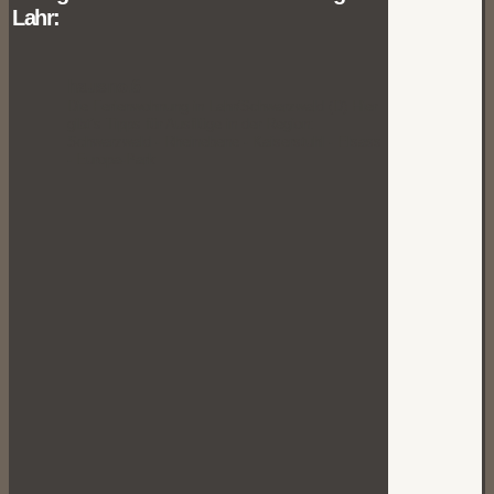
Lahr:
hausno.6
Die Ferienwohnung in Lahr/Schwarzwald (D)
Hier
gibt’s Tipps für Ausflüge in der Region:
Schwarzwald - Rheinebene - Kaiserstuhl - Elsass
- Europa-Park