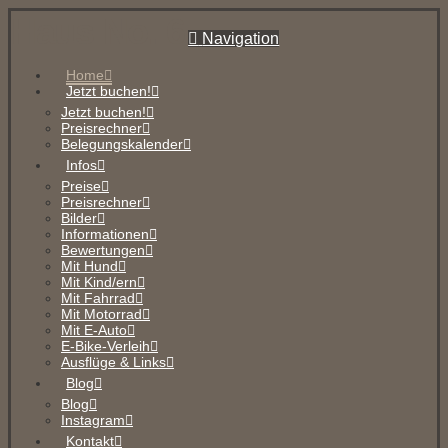
Haus No. 6
Navigation
Home
Jetzt buchen!
Jetzt buchen!
Preisrechner
Belegungskalender
Infos
Preise
Preisrechner
Bilder
Informationen
Bewertungen
Mit Hund
Mit Kind/ern
Mit Fahrrad
Mit Motorrad
Mit E-Auto
E-Bike-Verleih
Ausflüge & Links
Blog
Blog
Instagram
Kontakt