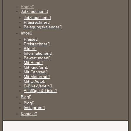
Home
Jetzt buchen!
Jetzt buchen!
Preisrechner
Belegungskalender
Infos
Preise
Preisrechner
Bilder
Informationen
Bewertungen
Mit Hund
Mit Kind/ern
Mit Fahrrad
Mit Motorrad
Mit E-Auto
E-Bike-Verleih
Ausflüge & Links
Blog
Blog
Instagram
Kontakt