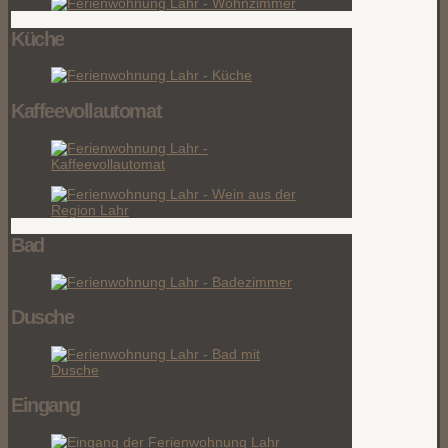
Küche
Kaffeevollautomat
Bad
Dusche
Eingang