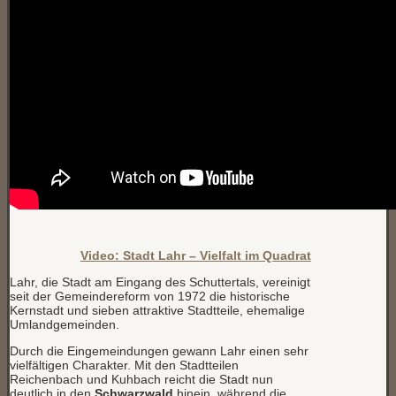
Video: Stadt Lahr – Vielfalt im Quadrat
Lahr, die Stadt am Eingang des Schuttertals, vereinigt
seit der Gemeindereform von 1972 die historische
Kernstadt und sieben attraktive Stadtteile, ehemalige
Umlandgemeinden.
Durch die Eingemeindungen gewann Lahr einen sehr
vielfältigen Charakter. Mit den Stadtteilen
Reichenbach und Kuhbach reicht die Stadt nun
deutlich in den
Schwarzwald
hinein, während die