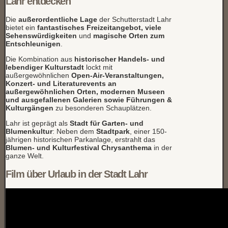
Lahr entdecken
Die
außerordentliche Lage
der Schutterstadt Lahr
bietet ein
fantastisches Freizeitangebot, viele
Sehenswürdigkeiten
und
magische Orten zum
Entschleunigen
.
Die Kombination aus
historischer Handels- und
lebendiger Kulturstadt
lockt mit
außergewöhnlichen
Open-Air-Veranstaltungen,
Konzert- und Literaturevents an
außergewöhnlichen Orten, modernen Museen
und ausgefallenen Galerien sowie Führungen &
Kulturgängen
zu besonderen Schauplätzen.
Lahr ist geprägt als
Stadt für Garten- und
Blumenkultur
: Neben dem
Stadtpark
, einer 150-
jährigen historischen Parkanlage, erstrahlt das
Blumen- und Kulturfestival Chrysanthema
in der
ganze Welt.
Film über Urlaub in der Stadt Lahr