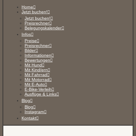
Home
Jetzt buchen!
Jetzt buchen!
Preisrechner
Belegungskalender
Infos
Preise
Preisrechner
Bilder
Informationen
Bewertungen
Mit Hund
Mit Kind/ern
Mit Fahrrad
Mit Motorrad
Mit E-Auto
E-Bike-Verleih
Ausflüge & Links
Blog
Blog
Instagram
Kontakt