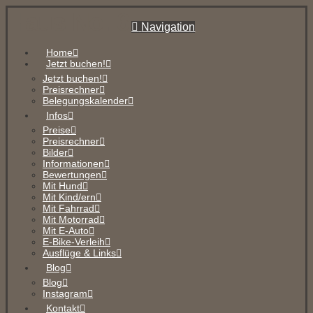
Haus No. 6
Navigation
Home
Jetzt buchen!
Jetzt buchen!
Preisrechner
Belegungskalender
Infos
Preise
Preisrechner
Bilder
Informationen
Bewertungen
Mit Hund
Mit Kind/ern
Mit Fahrrad
Mit Motorrad
Mit E-Auto
E-Bike-Verleih
Ausflüge & Links
Blog
Blog
Instagram
Kontakt